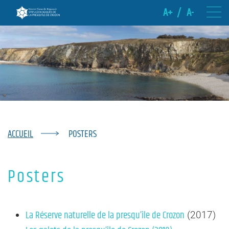
A+
/
A-
ACCUEIL
POSTERS
Posters
La Réserve naturelle de la presqu’île de Crozon
(2017)